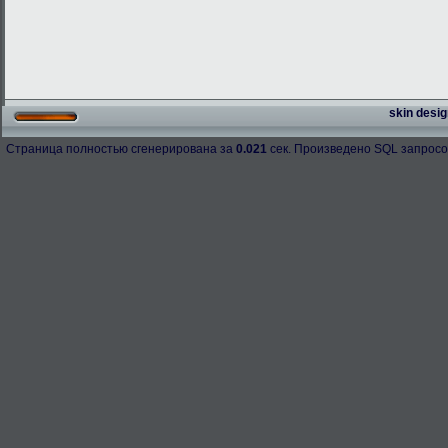
skin desig
Страница полностью сгенерирована за
0.021
сек. Произведено SQL запросо