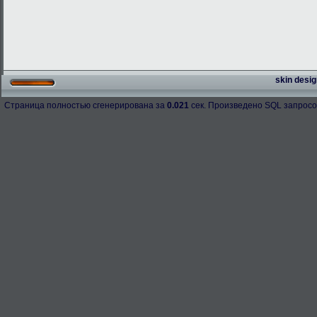
skin desig
Страница полностью сгенерирована за
0.021
сек. Произведено SQL запросо