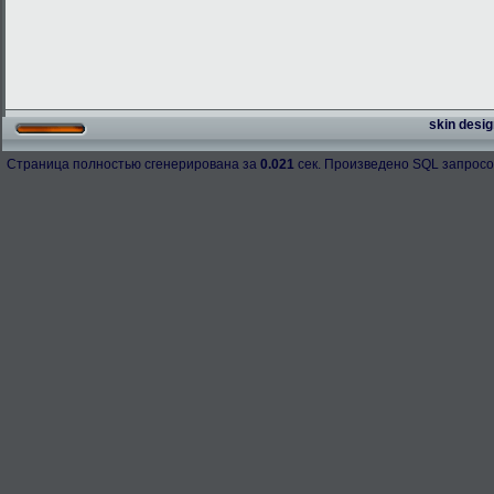
skin desig
Страница полностью сгенерирована за
0.021
сек. Произведено SQL запросо