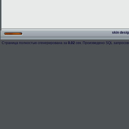
skin desig
Страница полностью сгенерирована за
0.02
сек. Произведено SQL запросов