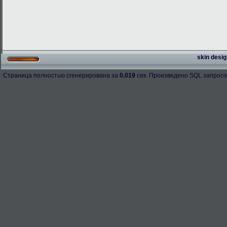
skin desig
Страница полностью сгенерирована за
0.019
сек. Произведено SQL запросо