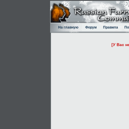
На главную
Форум
Правила
По
[У Вас н