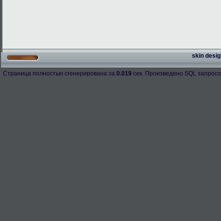
skin desig
Страница полностью сгенерирована за
0.019
сек. Произведено SQL запросо