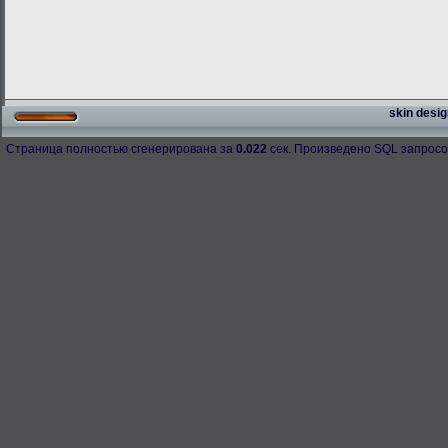
skin desig
Страница полностью сгенерирована за
0.022
сек. Произведено SQL запросо