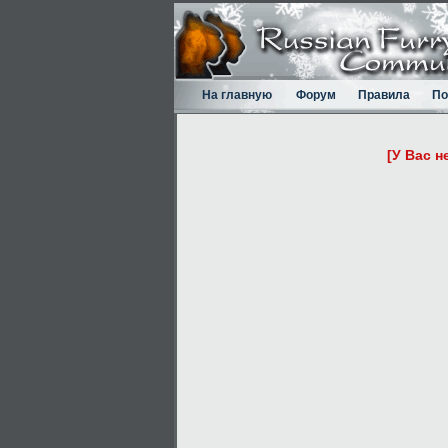
На главную
Форум
Правила
По
[У Вас н