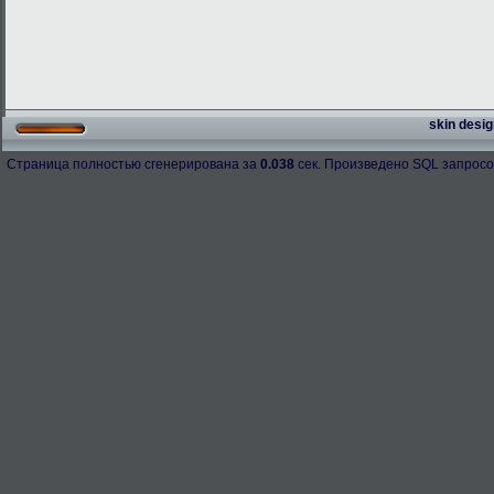
skin desig
Страница полностью сгенерирована за
0.038
сек. Произведено SQL запросо