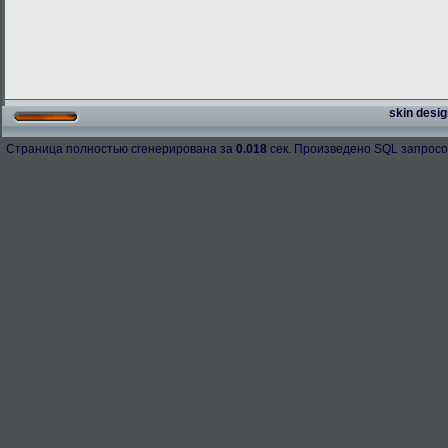
skin desig
Страница полностью сгенерирована за
0.018
сек. Произведено SQL запросо