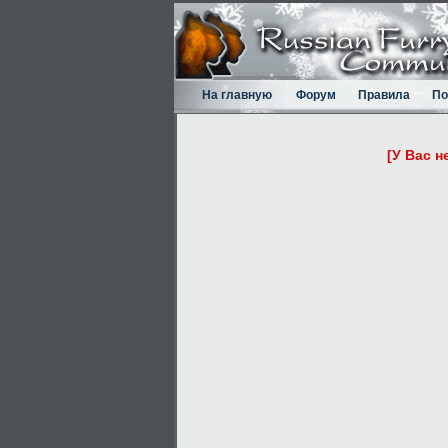
На главную
Форум
Правила
По
[У Вас н