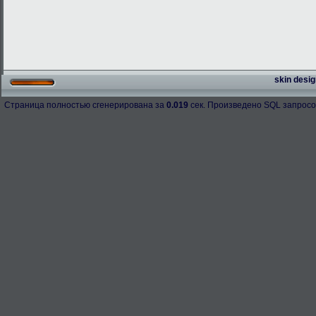
skin desig
Страница полностью сгенерирована за
0.019
сек. Произведено SQL запросо