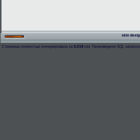
skin desig
Страница полностью сгенерирована за
0.019
сек. Произведено SQL запросо