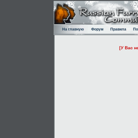
На главную
Форум
Правила
По
[У Вас н