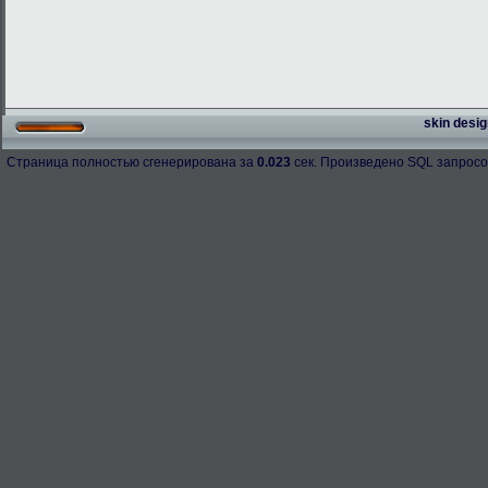
skin desig
Страница полностью сгенерирована за
0.023
сек. Произведено SQL запросо