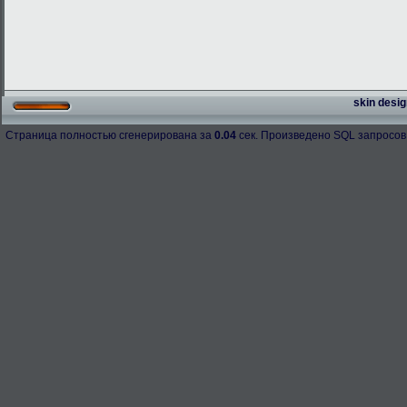
skin desig
Страница полностью сгенерирована за
0.04
сек. Произведено SQL запросов