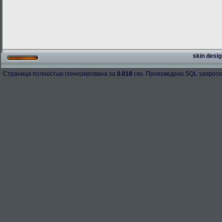
skin desig
Страница полностью сгенерирована за
0.018
сек. Произведено SQL запросо