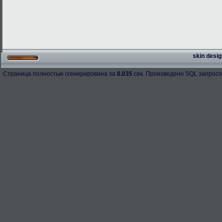
skin desig
Страница полностью сгенерирована за
0.035
сек. Произведено SQL запросо