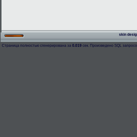
skin desig
Страница полностью сгенерирована за
0.019
сек. Произведено SQL запросо