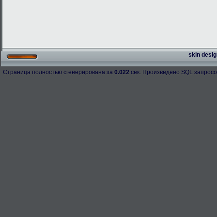
skin desig
Страница полностью сгенерирована за
0.022
сек. Произведено SQL запросо