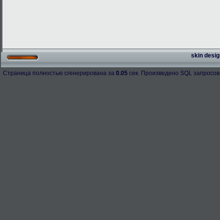
skin desig
Страница полностью сгенерирована за
0.05
сек. Произведено SQL запросов