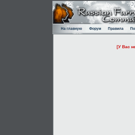
На главную
Форум
Правила
По
[У Вас н