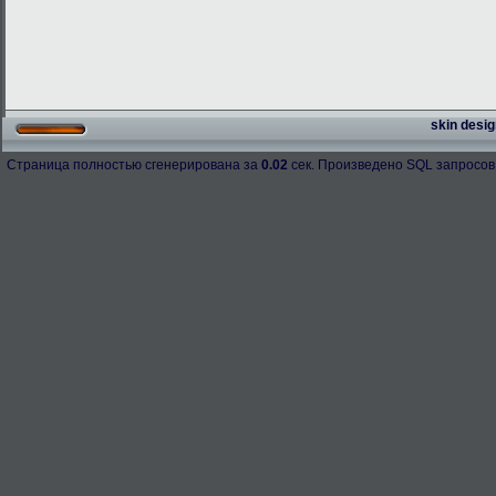
skin desig
Страница полностью сгенерирована за
0.02
сек. Произведено SQL запросов