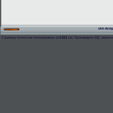
skin desig
Страница полностью сгенерирована за
0.021
сек. Произведено SQL запросо