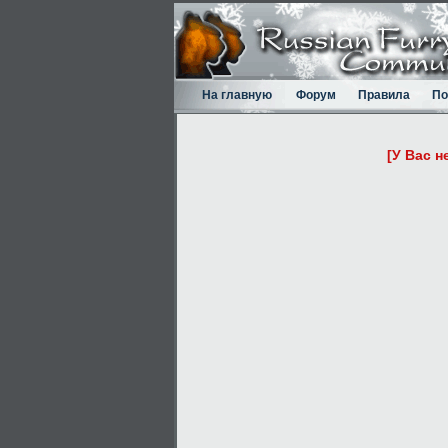
На главную
Форум
Правила
По
[У Вас н