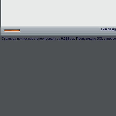
skin desig
Страница полностью сгенерирована за
0.018
сек. Произведено SQL запросо