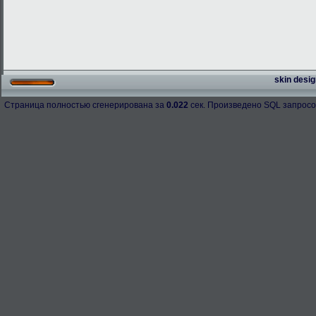
skin desig
Страница полностью сгенерирована за
0.022
сек. Произведено SQL запросо