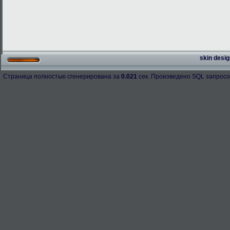
skin desig
Страница полностью сгенерирована за
0.021
сек. Произведено SQL запросо