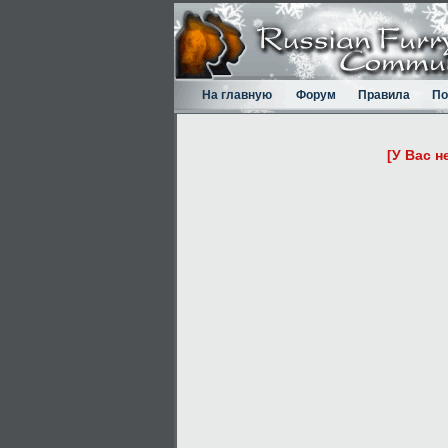
На главную
Форум
Правила
По
[У Вас н