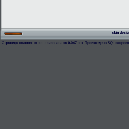
skin desig
Страница полностью сгенерирована за
0.047
сек. Произведено SQL запросо