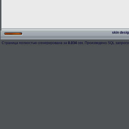
skin desig
Страница полностью сгенерирована за
0.034
сек. Произведено SQL запросо