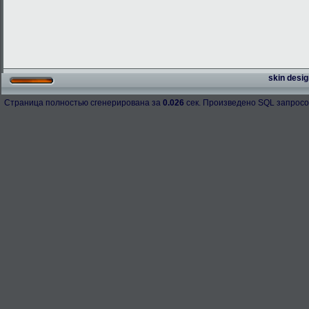
skin desig
Страница полностью сгенерирована за
0.026
сек. Произведено SQL запросо