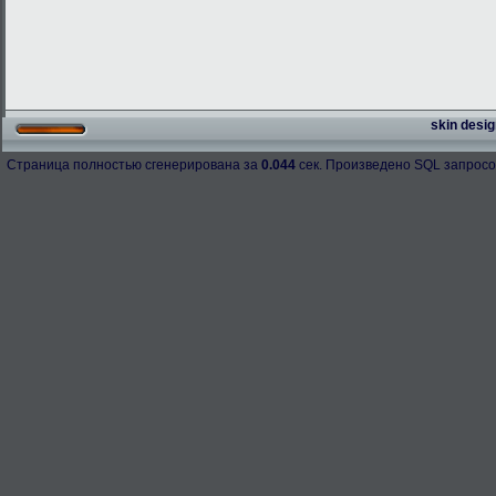
skin desig
Страница полностью сгенерирована за
0.044
сек. Произведено SQL запросо