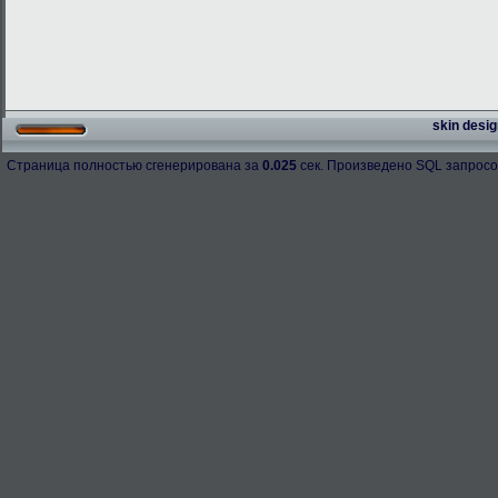
skin desig
Страница полностью сгенерирована за
0.025
сек. Произведено SQL запросо