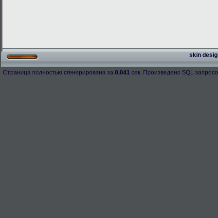
skin desig
Страница полностью сгенерирована за
0.041
сек. Произведено SQL запросо