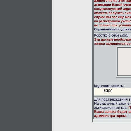
данного поля. Этот ад
активации Вашей учет
несуществующий адрес
сможете получить пис
случае Вы все еще мо
на регистрацию учетн
но только при услови
Ограничение по длине:
Коротко о себе
(info)
:
Эти данные необходи
заявки администратор
Код спам-защиты:
Для подтверждения за
На указанный вами e-
активационный код.
П
Ваша заявка будет 
администратором.