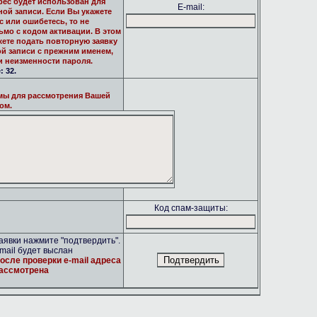
рес будет использован для
E-mail:
ной записи. Если Вы укажете
 или ошибетесь, то не
ьмо с кодом активации. В этом
жете подать повторную заявку
ой записи с прежним именем,
и неизменности пароля.
 32.
мы для рассмотрения Вашей
ом.
Код спам-защиты:
явки нажмите "подтвердить".
mail будет выслан
осле проверки e-mail адреса
рассмотрена