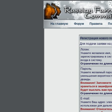
На главную
Форум
Правила
По
Регистрация нового п
Для подачи заявки на
Логин:
Укажите желаемое имя, 
зарегистрированы в сис
входа в систему.
Ограничение по длине:
Пароль:
Укажите желаемый парол
уменьшения вероятност
дважды.
Внимание!
Запомните 
храниться в зашифров
будет выслать вам при
Ограничение по длине:
E-mail:
Укажите Ваш адрес элек
использован для дальн
Внимание!
Отнеситесь