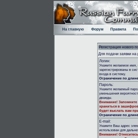
На главную
Форум
Правила
По
Регистрация нового п
Для подачи заявки на
Логин:
Укажите желаемое имя, 
зарегистрированы в сис
входа в систему.
Ограничение по длине:
Пароль:
Укажите желаемый парол
уменьшения вероятност
дважды.
Внимание!
Запомните 
храниться в зашифров
будет выслать вам при
Ограничение по длине:
E-mail:
Укажите Ваш адрес элек
использован для дальн
Внимание!
Отнеситесь