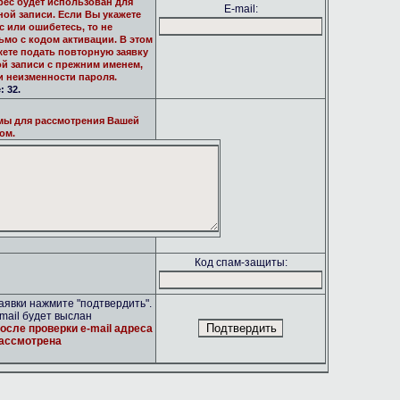
рес будет использован для
E-mail:
ной записи. Если Вы укажете
 или ошибетесь, то не
ьмо с кодом активации. В этом
жете подать повторную заявку
ой записи с прежним именем,
и неизменности пароля.
 32.
мы для рассмотрения Вашей
ом.
Код спам-защиты:
явки нажмите "подтвердить".
mail будет выслан
осле проверки e-mail адреса
рассмотрена