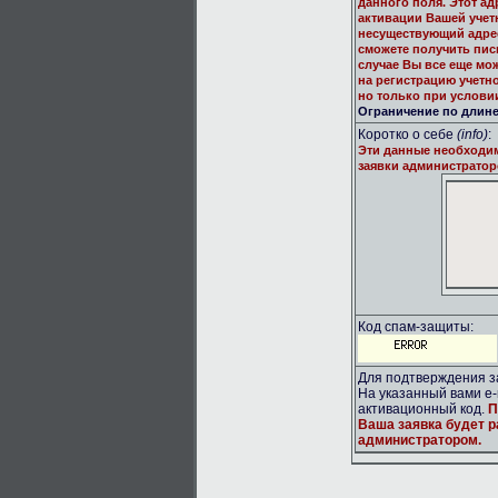
данного поля. Этот ад
активации Вашей учет
несуществующий адрес
сможете получить пис
случае Вы все еще мо
на регистрацию учетн
но только при услови
Ограничение по длине:
Коротко о себе
(info)
:
Эти данные необходи
заявки администратор
Код спам-защиты:
Для подтверждения за
На указанный вами e-
активационный код.
П
Ваша заявка будет 
администратором.