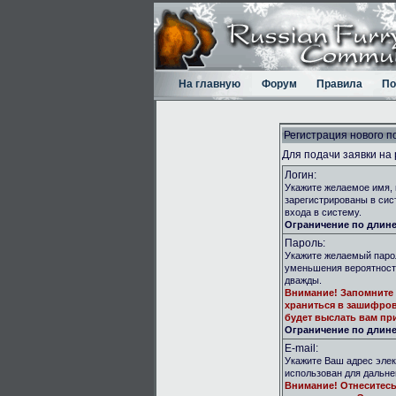
На главную
Форум
Правила
По
Регистрация нового п
Для подачи заявки на
Логин:
Укажите желаемое имя, 
зарегистрированы в сис
входа в систему.
Ограничение по длине:
Пароль:
Укажите желаемый парол
уменьшения вероятност
дважды.
Внимание!
Запомните 
храниться в зашифров
будет выслать вам при
Ограничение по длине:
E-mail:
Укажите Ваш адрес элек
использован для дальн
Внимание!
Отнеситесь