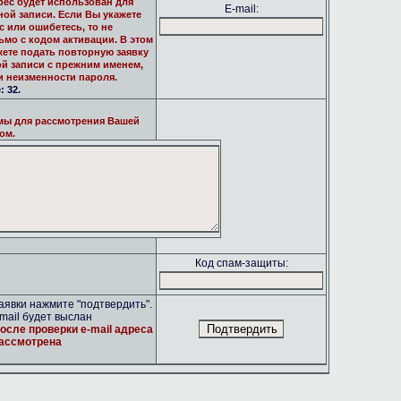
рес будет использован для
E-mail:
ной записи. Если Вы укажете
 или ошибетесь, то не
ьмо с кодом активации. В этом
жете подать повторную заявку
ой записи с прежним именем,
и неизменности пароля.
 32.
мы для рассмотрения Вашей
ом.
Код спам-защиты:
явки нажмите "подтвердить".
mail будет выслан
осле проверки e-mail адреса
рассмотрена