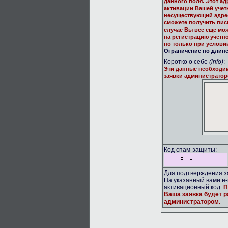
данного поля. Этот ад
активации Вашей учет
несуществующий адрес
сможете получить пис
случае Вы все еще мо
на регистрацию учетн
но только при услови
Ограничение по длине:
Коротко о себе
(info)
:
Эти данные необходи
заявки администратор
Код спам-защиты:
Для подтверждения за
На указанный вами e-
активационный код.
П
Ваша заявка будет 
администратором.