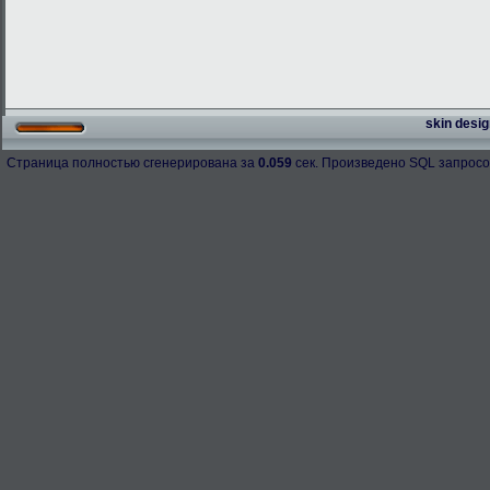
skin desig
Страница полностью сгенерирована за
0.059
сек. Произведено SQL запросо