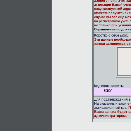
данного поля. Этот ад
активации Вашей учет
несуществующий адрес
сможете получить пис
случае Вы все еще мо
на регистрацию учетн
но только при услови
Ограничение по длине:
Коротко о себе
(info)
:
Эти данные необходи
заявки администратор
Код спам-защиты:
Для подтверждения за
На указанный вами e-
активационный код.
П
Ваша заявка будет 
администратором.