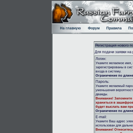
На главную
Форум
Правила
По
Регистрация нового п
Для подачи заявки на
Логин:
Укажите желаемое имя, 
зарегистрированы в сис
входа в систему.
Ограничение по длине:
Пароль:
Укажите желаемый парол
уменьшения вероятност
дважды.
Внимание!
Запомните 
храниться в зашифров
будет выслать вам при
Ограничение по длине:
E-mail:
Укажите Ваш адрес элек
использован для дальн
Внимание!
Отнеситесь