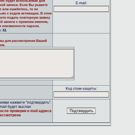
рес будет использован для
E-mail:
ной записи. Если Вы укажете
 или ошибетесь, то не
ьмо с кодом активации. В этом
жете подать повторную заявку
ой записи с прежним именем,
и неизменности пароля.
 32.
мы для рассмотрения Вашей
ом.
Код спам-защиты:
явки нажмите "подтвердить".
mail будет выслан
осле проверки e-mail адреса
рассмотрена