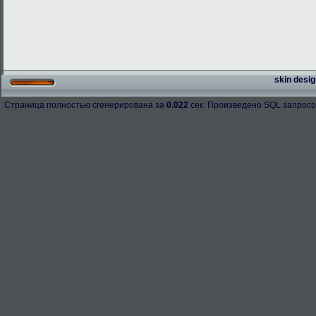
skin desig
Страница полностью сгенерирована за
0.022
сек. Произведено SQL запросо