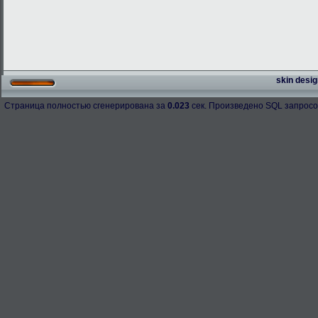
skin desig
Страница полностью сгенерирована за
0.023
сек. Произведено SQL запросо