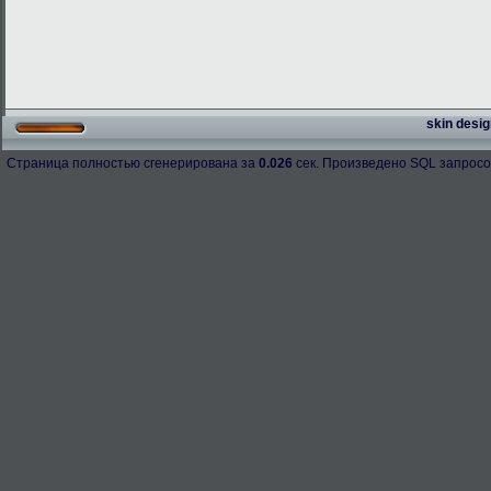
skin desig
Страница полностью сгенерирована за
0.026
сек. Произведено SQL запросо