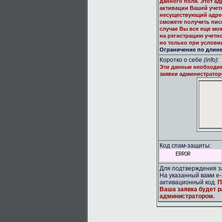
данного поля. Этот ад
активации Вашей учет
несуществующий адрес
сможете получить пис
случае Вы все еще мо
на регистрацию учетн
но только при услови
Ограничение по длине:
Коротко о себе
(info)
:
Эти данные необходи
заявки администратор
Код спам-защиты:
Для подтверждения за
На указанный вами e-
активационный код.
П
Ваша заявка будет 
администратором.