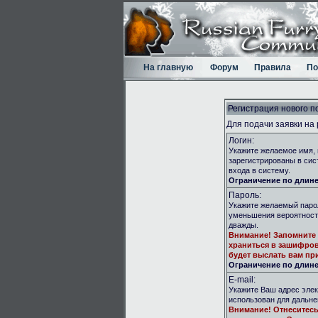
На главную
Форум
Правила
По
Регистрация нового п
Для подачи заявки на
Логин:
Укажите желаемое имя, 
зарегистрированы в сис
входа в систему.
Ограничение по длине:
Пароль:
Укажите желаемый парол
уменьшения вероятност
дважды.
Внимание!
Запомните 
храниться в зашифров
будет выслать вам при
Ограничение по длине:
E-mail:
Укажите Ваш адрес элек
использован для дальн
Внимание!
Отнеситесь