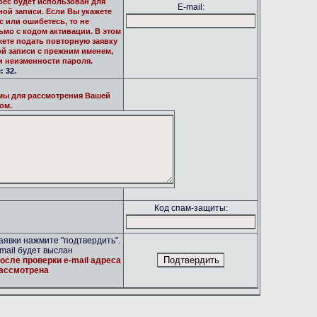
рес будет использован для
E-mail:
ной записи. Если Вы укажете
 или ошибетесь, то не
ьмо с кодом активации. В этом
жете подать повторную заявку
ой записи с прежним именем,
и неизменности пароля.
 32.
мы для рассмотрения Вашей
ом.
Код спам-защиты:
явки нажмите "подтвердить".
mail будет выслан
осле проверки e-mail адреса
рассмотрена