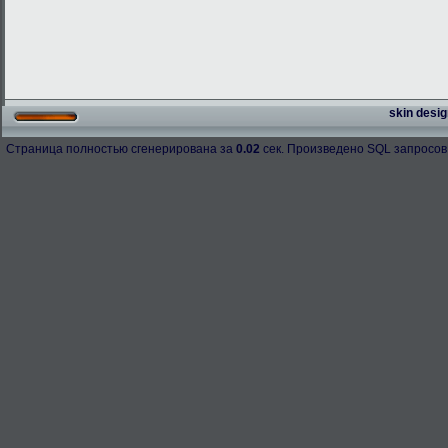
skin desig
Страница полностью сгенерирована за
0.02
сек. Произведено SQL запросов