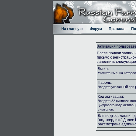
На главную
Форум
Правила
По
Активация пользоват
После подачи заявки 
письмо с регистраци
заполнить следующие 
Логин:
Укажите имя, на которое
Пароль:
Введите указанный при 
Код активации:
Введите 32 символа пол
цифрового кода активац
символов.
Для подтверждения 
"подтвердить".Далее 
рассмотрена админис