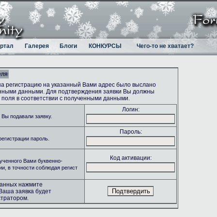
ртал
Галерея
Блоги
КОНКУРСЫ
Чего-то не хватает?
еля
на регистрацию на указанный Вами адрес было выслано
онными данными. Для подтверждения заявки Вы должны
поля в соответствии с полученными данными.
Логин:
 Вы подавали заявку.
Пароль:
регистрации пароль.
Код активации:
ученного Вами буквенно-
ии, в точности соблюдая регист
данных нажмите
Ваша заявка будет
тратором.