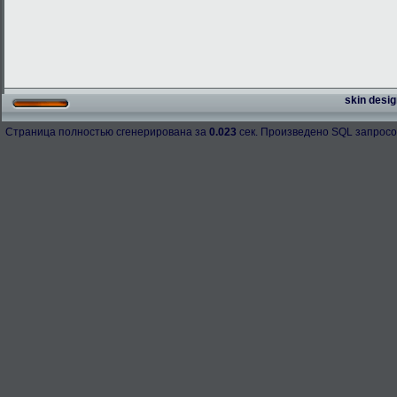
skin desig
Страница полностью сгенерирована за
0.023
сек. Произведено SQL запросо