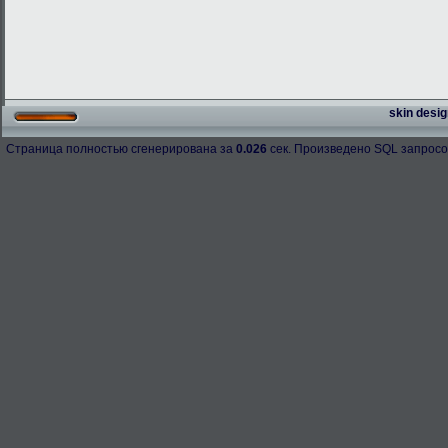
skin desig
Страница полностью сгенерирована за
0.026
сек. Произведено SQL запросо