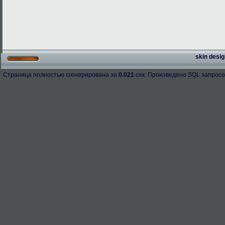
skin desig
Страница полностью сгенерирована за
0.021
сек. Произведено SQL запросо